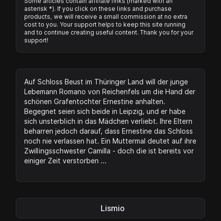
Some articles contain affiliate links (marked with an
asterisk *). If you click on these links and purchase
products, we will receive a small commission at no extra
cost to you. Your support helps to keep this site running
and to continue creating useful content. Thank you for your
support!
Auf Schloss Beust im Thüringer Land will der junge
Lebemann Romano von Reichenfels um die Hand der
schönen Grafentochter Ernestine anhalten.
Begegnet seien sich beide in Leipzig, und er habe
sich unsterblich in das Mädchen verliebt. Ihre Eltern
beharren jedoch darauf, dass Ernestine das Schloss
noch nie verlassen hat. Ein Muttermal deutet auf ihre
Zwillingsschwester Camilla - doch die ist bereits vor
einiger Zeit verstorben ...
Lismio