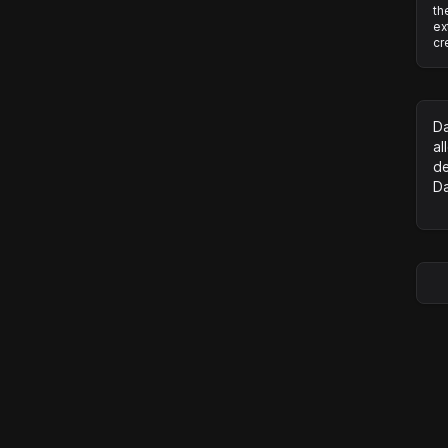
th
ex
cr
Da
al
de
D