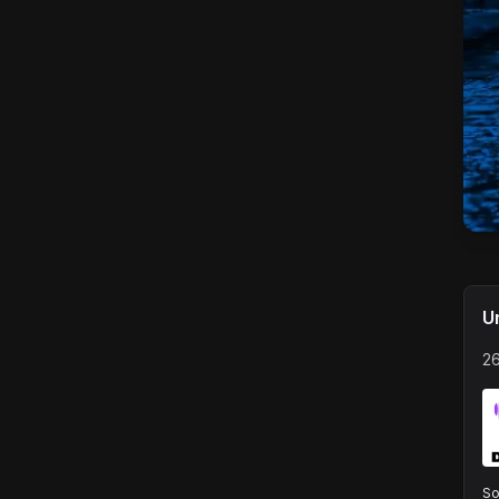
U
26
So