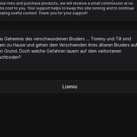
ese links and purchase products, we will receive a small commission at no
tra cost to you. Your support helps to keep this site running and to continue
eating useful content. Thank you for your support!
s Gehemnis des verschwundenen Bruders ... Tommy und Till sind
lein zu Hause und gehen dem Verschwinden ihres älteren Bruders au
n Grund. Doch welche Gefahren lauern auf dem verbotenen
achboden?
Lismio