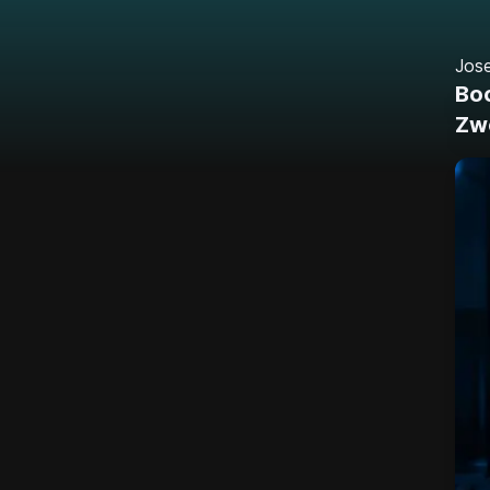
Jos
Boo
Zwe