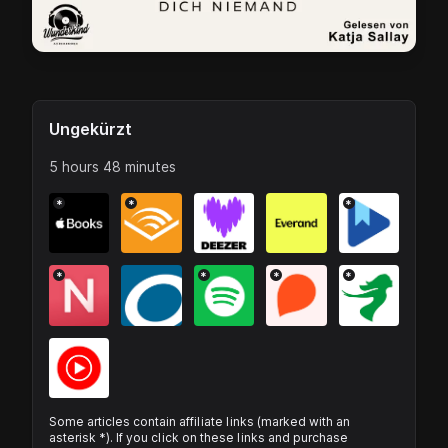
Ungekürzt
5 hours 48 minutes
*
*
*
*
*
*
*
Some articles contain affiliate links (marked with an
asterisk *). If you click on these links and purchase