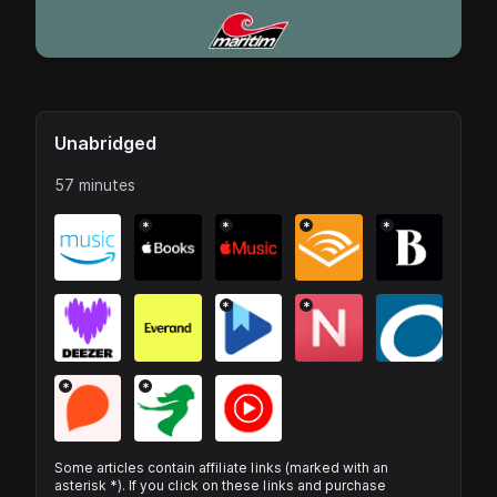
Unabridged
57 minutes
*
*
*
*
*
*
*
*
Some articles contain affiliate links (marked with an
asterisk *). If you click on these links and purchase