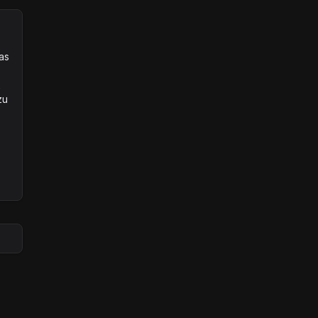
as
t
zu