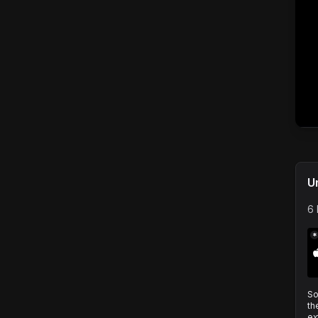
U
6 
*
So
th
ex