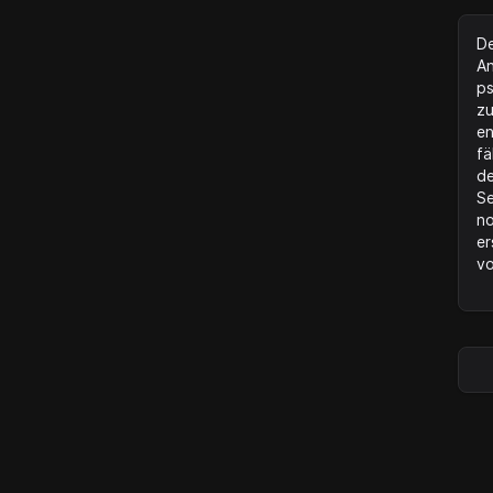
De
An
ps
zu
en
fä
de
Se
no
er
vo