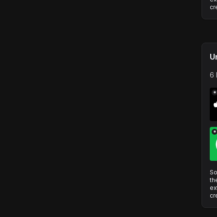
cr
U
6 
*
*
So
th
ex
cr