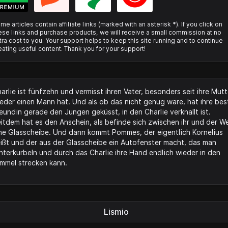
me articles contain affiliate links (marked with an asterisk *). If you click on
ese links and purchase products, we will receive a small commission at no
tra cost to you. Your support helps to keep this site running and to continue
eating useful content. Thank you for your support!
arlie ist fünfzehn und vermisst ihren Vater, besonders seit ihre Mutt
eder einen Mann hat. Und als ob das nicht genug wäre, hat ihre bes
eundin gerade den Jungen geküsst, in den Charlie verknallt ist.
itdem hat es den Anschein, als befinde sich zwischen ihr und der We
ne Glasscheibe. Und dann kommt Pommes, der eigentlich Kornelius
ißt und der aus der Glasscheibe ein Autofenster macht, das man
nterkurbeln und durch das Charlie ihre Hand endlich wieder in den
mmel strecken kann.
Lismio