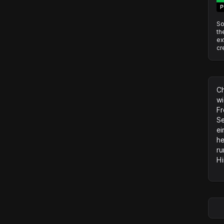
So
th
ex
cr
Ch
wi
Fr
Se
ei
he
ru
Hi