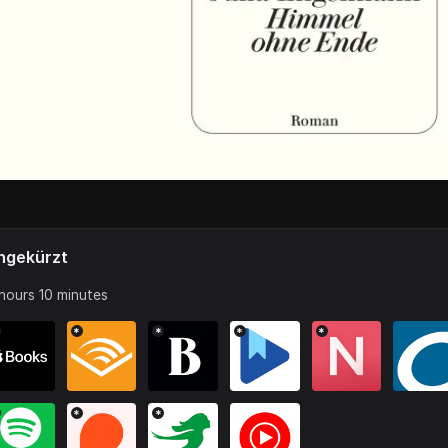
ngekürzt
hours 10 minutes
*
*
*
*
*
*