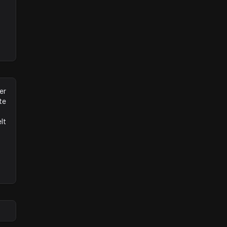
er
te
lt