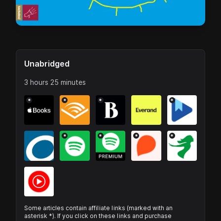
Unabridged
3 hours 25 minutes
*
*
*
*
*
*
*
*
Some articles contain affiliate links (marked with an
asterisk *). If you click on these links and purchase